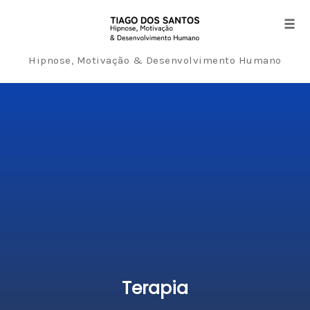
Tog
navi
Hipnose, Motivação & Desenvolvimento Humano
Skip
to
content
Terapia