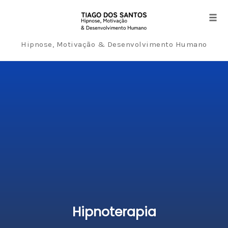
Tog
navi
Hipnose, Motivação & Desenvolvimento Humano
Skip
to
content
Hipnoterapia