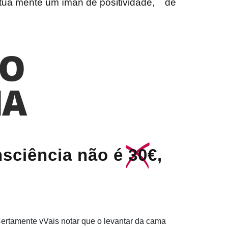
 tua mente um íman de positividade
, de
NO
IA
nsciência não é
30
€,
ertamente vVais notar que o levantar da cama