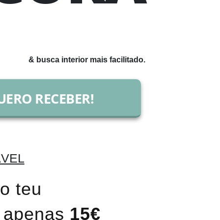
& busca interior mais facilitado.
UERO RECEBER!
ÁVEL
o teu
 apenas
15€