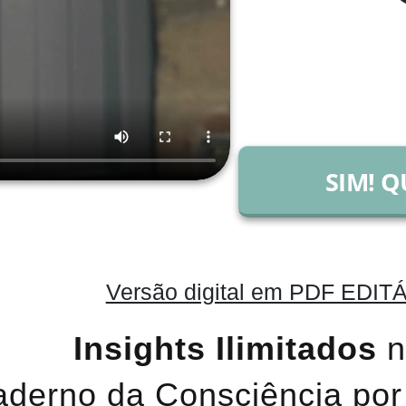
SIM! Q
Versão digital em PDF EDIT
Insights Ilimitados
n
derno da Consciência
por