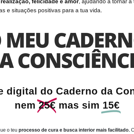
e
realização, felicidade e amor
, ajudando a
tornar a
s e situações positivas para a tua vida.
 MEU CADER
A CONSCIÊNC
e digital do Caderno da Co
nem
25€
mas sim
15€
que o teu
processo de cura e busca interior mais facilitado.
C